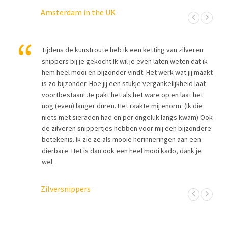
Amsterdam in the UK
cht
Tijdens de kunstroute heb ik een ketting van zilveren
ond
snippers bij je gekocht.Ik wil je even laten weten dat ik
dee.
hem heel mooi en bijzonder vindt. Het werk wat jij maakt
is zo bijzonder. Hoe jij een stukje vergankelijkheid laat
voortbestaan! Je pakt het als het ware op en laat het
nog (even) langer duren. Het raakte mij enorm. (Ik die
niets met sieraden had en per ongeluk langs kwam) Ook
de zilveren snippertjes hebben voor mij een bijzondere
betekenis. Ik zie ze als mooie herinneringen aan een
dierbare. Het is dan ook een heel mooi kado, dank je
wel.
Zilversnippers