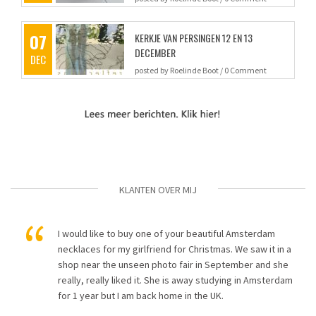
07
KERKJE VAN PERSINGEN 12 EN 13
DECEMBER
DEC
posted by
Roelinde Boot
/
0 Comment
KLANTEN OVER MIJ
I would like to buy one of your beautiful Amsterdam
. De
necklaces for my girlfriend for Christmas. We saw it in a
de
shop near the unseen photo fair in September and she
really, really liked it. She is away studying in Amsterdam
for 1 year but I am back home in the UK.