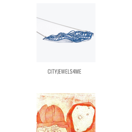
CITYJEWELS4ME