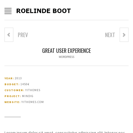
PREV
NEXT
GREAT USER EXPERIENCE
WORDPRESS
YEAR:
2013
BUDGET:
1450€
CUSTOMER:
YITHEMES
PROJECT:
MINDIG
WEBSITE:
YITHEMES.COM
Lorem ipsum dolor sit amet, consectetur adipiscing elit. Integer nec