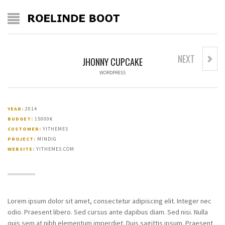
NEXT
JHONNY CUPCAKE
WORDPRESS
YEAR:
2014
BUDGET:
15000€
CUSTOMER:
YITHEMES
PROJECT:
MINDIG
WEBSITE:
YITHEMES.COM
Lorem ipsum dolor sit amet, consectetur adipiscing elit. Integer nec
odio. Praesent libero. Sed cursus ante dapibus diam. Sed nisi. Nulla
quis sem at nibh elementum imperdiet. Duis sagittis ipsum. Praesent