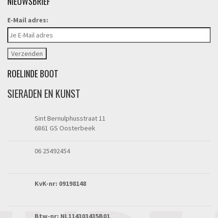
NIEUWSBRIEF
E-Mail adres:
ROELINDE BOOT
SIERADEN EN KUNST
Sint Bernulphusstraat 11
6861 GS Oosterbeek
06 25492454
KvK-nr: 09198148
Btw-nr: NL114303435B01