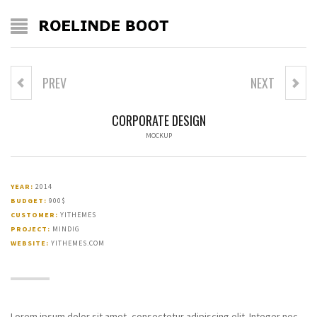
PREV
NEXT
CORPORATE DESIGN
MOCKUP
YEAR:
2014
BUDGET:
900$
CUSTOMER:
YITHEMES
PROJECT:
MINDIG
WEBSITE:
YITHEMES.COM
Lorem ipsum dolor sit amet, consectetur adipiscing elit. Integer nec