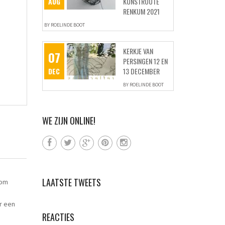
AUG
KUNSTROUTE
RENKUM 2021
BY
ROELINDE BOOT
KERKJE VAN
07
PERSINGEN 12 EN
DEC
13 DECEMBER
BY
ROELINDE BOOT
WE ZIJN ONLINE!
LAATSTE TWEETS
 om
er een
REACTIES