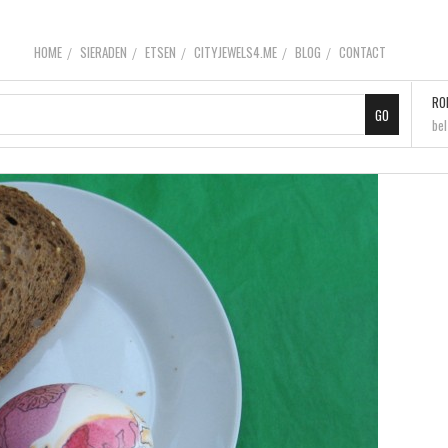
HOME
SIERADEN
ETSEN
CITYJEWELS4.ME
BLOG
CONTACT
RO
be