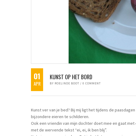
01
KUNST OP HET BORD
APR
BY
ROELINDE BOOT
/
0 COMMENT
Kunst ver van je bed? Bij mij ligt het tijdens de paasdage
bijzondere eieren te schilderen.
Ook een vriendin van mijn dochter doet mee en gaat met ee
met de wervende tekst “ei, ei, ik ben blij”.