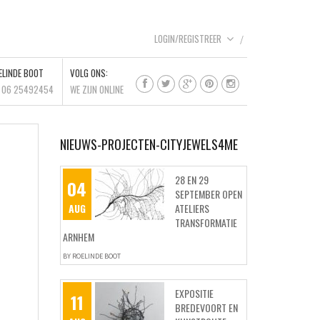
LOGIN/REGISTREER
ELINDE BOOT
VOLG ONS:
l 06 25492454
WE ZIJN ONLINE
NIEUWS-PROJECTEN-CITYJEWELS4ME
28 EN 29
04
SEPTEMBER OPEN
AUG
ATELIERS
TRANSFORMATIE
ARNHEM
BY
ROELINDE BOOT
EXPOSITIE
11
BREDEVOORT EN