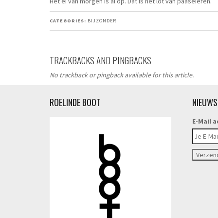
Het ei van morgen is al op. Dat is het lot van paaseieren.
CATEGORIES:
BIJZONDER
TRACKBACKS AND PINGBACKS
No trackback or pingback available for this article.
ROELINDE BOOT
NIEUWS
E-Mail a