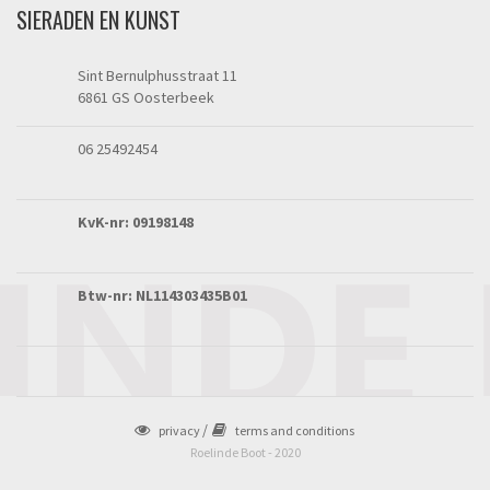
SIERADEN EN KUNST
Sint Bernulphusstraat 11
6861 GS Oosterbeek
06 25492454
KvK-nr: 09198148
Btw-nr: NL114303435B01
privacy
terms and conditions
Roelinde Boot - 2020