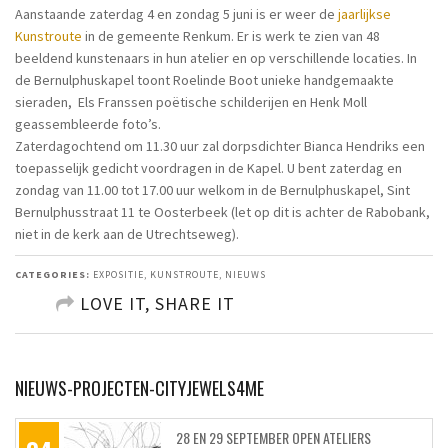
Aanstaande zaterdag 4 en zondag 5 juni is er weer de
jaarlijkse
Kunstroute
in de gemeente Renkum. Er is werk te zien van 48
beeldend kunstenaars in hun atelier en op verschillende locaties. In
de Bernulphuskapel toont Roelinde Boot unieke handgemaakte
sieraden, Els Franssen poëtische schilderijen en Henk Moll
geassembleerde foto’s.
Zaterdagochtend om 11.30 uur zal dorpsdichter Bianca Hendriks een
toepasselijk gedicht voordragen in de Kapel. U bent zaterdag en
zondag van 11.00 tot 17.00 uur welkom in de Bernulphuskapel, Sint
Bernulphusstraat 11 te Oosterbeek (let op dit is achter de Rabobank,
niet in de kerk aan de Utrechtseweg).
CATEGORIES:
EXPOSITIE
,
KUNSTROUTE
,
NIEUWS
LOVE IT, SHARE IT
SHARE ON FACEBOOK
NIEUWS-PROJECTEN-CITYJEWELS4ME
SHARE ON TWITTER
28 EN 29 SEPTEMBER OPEN ATELIERS
SHARE ON PINTEREST