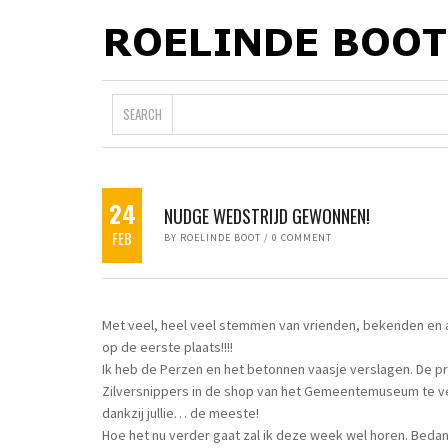
SEARCH
24
NUDGE WEDSTRIJD GEWONNEN!
FEB
BY
ROELINDE BOOT
/
0 COMMENT
Met veel, heel veel stemmen van vrienden, bekenden en
op de eerste plaats!!!!
Ik heb de Perzen en het betonnen vaasje verslagen. De prij
Zilversnippers in de shop van het Gemeentemuseum te ve
dankzij jullie… de meeste!
Hoe het nu verder gaat zal ik deze week wel horen. Bedankt