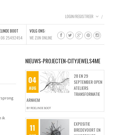
LOGIN/REGISTREER
ELINDE BOOT
VOLG ONS:
l 06 25492454
WE ZIJN ONLINE
NIEUWS-PROJECTEN-CITYJEWELS4ME
28 EN 29
04
SEPTEMBER OPEN
AUG
ATELIERS
TRANSFORMATIE
rsprong
ARNHEM
BY
ROELINDE BOOT
 ik
EXPOSITIE
11
BREDEVOORT EN