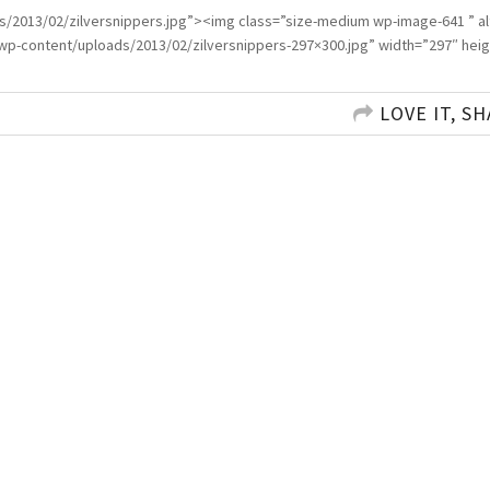
s/2013/02/zilversnippers.jpg”><img class=”size-medium wp-image-641 ” a
/wp-content/uploads/2013/02/zilversnippers-297×300.jpg” width=”297″ hei
LOVE IT, SH