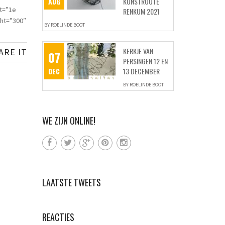
AUG
KUNSTROUTE
lt=”1e
RENKUM 2021
ght=”300″
BY
ROELINDE BOOT
KERKJE VAN
ARE IT
07
PERSINGEN 12 EN
DEC
13 DECEMBER
SHARE ON FACEBOOK
BY
ROELINDE BOOT
SHARE ON TWITTER
WE ZIJN ONLINE!
SHARE ON PINTEREST
LAATSTE TWEETS
REACTIES