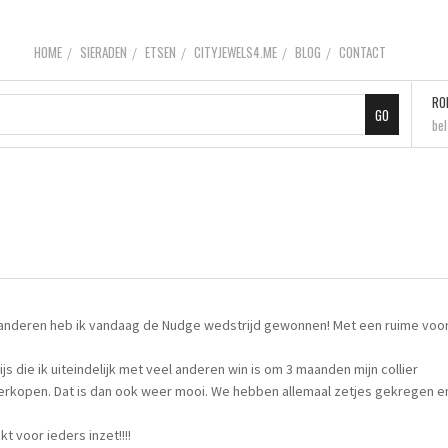
HOME
SIERADEN
ETSEN
CITYJEWELS4.ME
BLOG
CONTACT
RO
be
 anderen heb ik vandaag de Nudge wedstrijd gewonnen! Met een ruime voo
s die ik uiteindelijk met veel anderen win is om 3 maanden mijn collier
rkopen. Dat is dan ook weer mooi. We hebben allemaal zetjes gekregen en
 voor ieders inzet!!!!