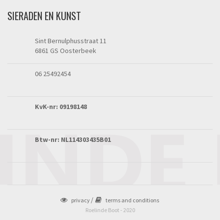
SIERADEN EN KUNST
Sint Bernulphusstraat 11
6861 GS Oosterbeek
06 25492454
KvK-nr: 09198148
Btw-nr: NL114303435B01
privacy
terms and conditions
Roelinde Boot - 2020