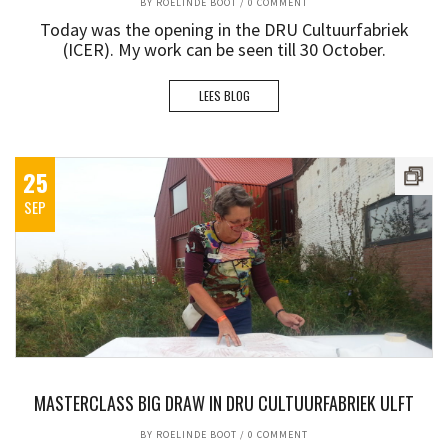
BY
ROELINDE BOOT
/
0 COMMENT
Today was the opening in the DRU Cultuurfabriek
(ICER). My work can be seen till 30 October.
LEES BLOG
25
SEP
MASTERCLASS BIG DRAW IN DRU CULTUURFABRIEK ULFT
BY
ROELINDE BOOT
/
0 COMMENT