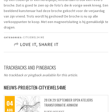
broche. Dat is goed te zien op de foto’s die ik vorige week kreeg. Een
beeldend kunstenaar had deze broche gekocht voor de verjaardag
van zijn vriend. Trots wordt hij geshowd! De broche is nu op alle
verkooppunten te koop. Met een magneetsluiting is hij gemakkelijk te
dragen.
CATEGORIES:
CITYJEWELS4.ME
LOVE IT, SHARE IT
SHARE ON FACEBOOK
TRACKBACKS AND PINGBACKS
SHARE ON TWITTER
No trackback or pingback available for this article.
SHARE ON PINTEREST
NIEUWS-PROJECTEN-CITYJEWELS4ME
28 EN 29 SEPTEMBER OPEN ATELIERS
04
TRANSFORMATIE ARNHEM
AUG
BY
ROELINDE BOOT