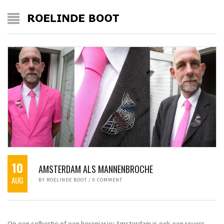
10
AMSTERDAM ALS MANNENBROCHE
AUG
BY
ROELINDE BOOT
/
0 COMMENT
Op een colbertje of een herenjasje; Amsterdam is ook een revers