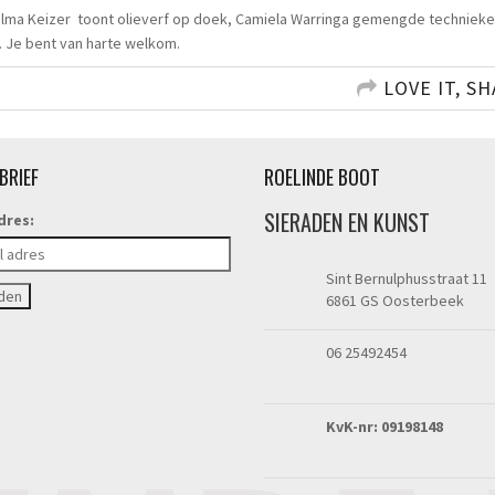
 Wilma Keizer toont olieverf op doek, Camiela Warringa gemengde techniek
. Je bent van harte welkom.
LOVE IT, SH
BRIEF
ROELINDE BOOT
SIERADEN EN KUNST
dres:
Sint Bernulphusstraat 11
6861 GS Oosterbeek
06 25492454
KvK-nr: 09198148