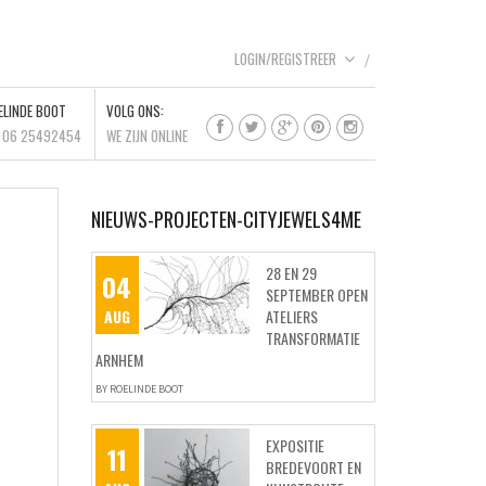
LOGIN/REGISTREER
ELINDE BOOT
VOLG ONS:
l 06 25492454
WE ZIJN ONLINE
NIEUWS-PROJECTEN-CITYJEWELS4ME
28 EN 29
04
SEPTEMBER OPEN
AUG
ATELIERS
TRANSFORMATIE
ARNHEM
BY
ROELINDE BOOT
EXPOSITIE
11
BREDEVOORT EN