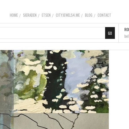
HOME
SIERADEN
ETSEN
CITYJEWELS4.ME
BLOG
CONTACT
RO
be