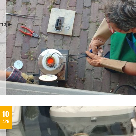
mpje-
10
APR