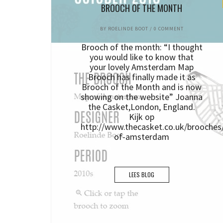
BROOCH OF THE MONTH
BY
ROELINDE BOOT
/
0 COMMENT
Brooch of the month: “I thought
you would like to know that
your lovely Amsterdam Map
Brooch has finally made it as
Brooch of the Month and is now
showing on the website” Joanna
the Casket,London, England.
Kijk op
http://www.thecasket.co.uk/brooche
of-amsterdam
LEES BLOG