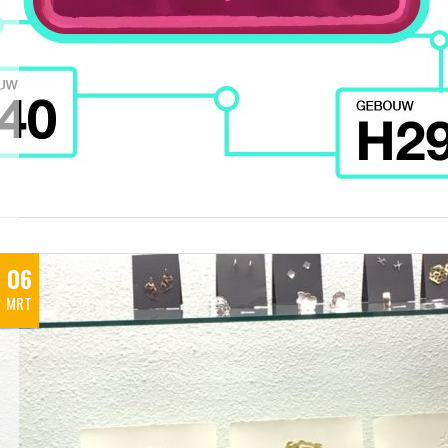
06
MRT