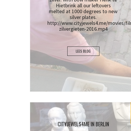
Hietbrink all our leftovers
melted at 1000 degrees to new
silver plates.
http://www.cityjewels4.me/movies/fil
zilvergieten-2016.mp4
LEES BLOG
CITYJEWELS4ME IN BERLIN