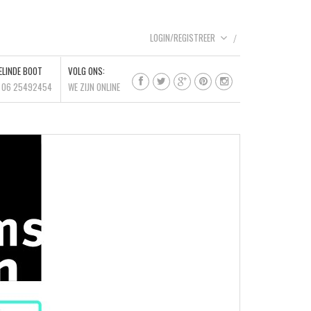
LOGIN/REGISTREER
ELINDE BOOT
VOLG ONS:
l 06 25492454
WE ZIJN ONLINE