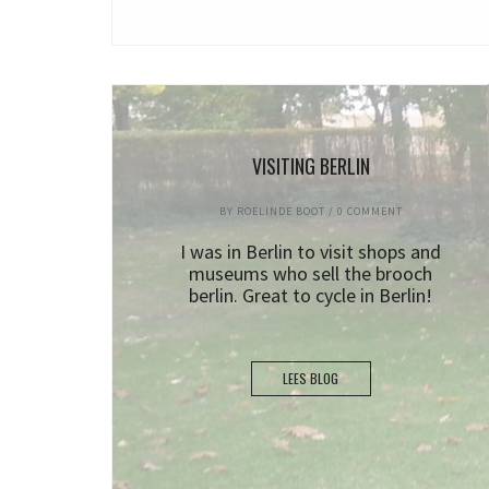
VISITING BERLIN
BY
ROELINDE BOOT
/
0 COMMENT
I was in Berlin to visit shops and
museums who sell the brooch
berlin. Great to cycle in Berlin!
LEES BLOG