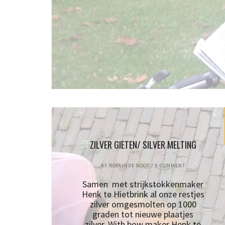
ZILVER GIETEN/ SILVER MELTING
BY
ROELINDE BOOT
/
0 COMMENT
Samen met strijkstokkenmaker
Henk te Hietbrink al onze restjes
zilver omgesmolten op 1000
graden tot nieuwe plaatjes
zilver. With bow maker Henk te