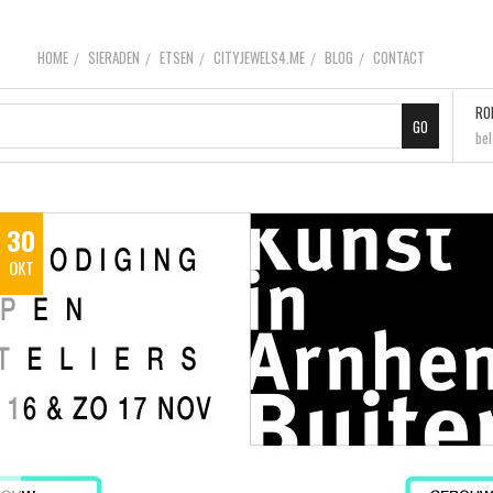
HOME
SIERADEN
ETSEN
CITYJEWELS4.ME
BLOG
CONTACT
RO
be
30
OKT