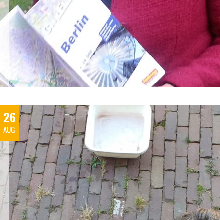
26
AUG