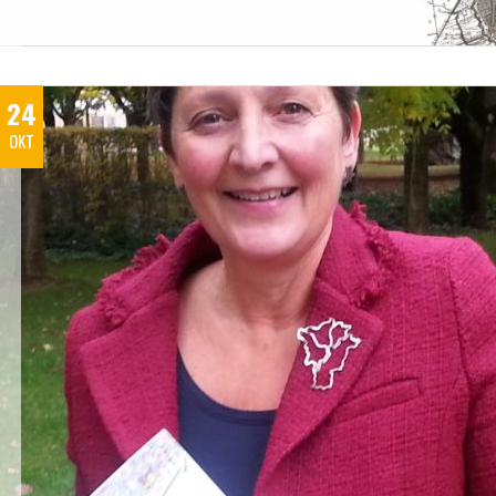
24
OKT