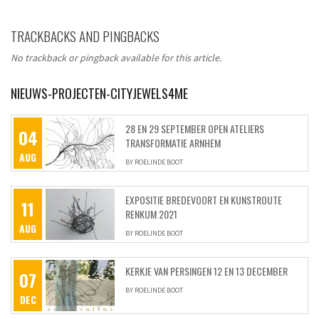
SHARE ON FACEBOOK
TRACKBACKS AND PINGBACKS
SHARE ON TWITTER
No trackback or pingback available for this article.
SHARE ON PINTEREST
NIEUWS-PROJECTEN-CITYJEWELS4ME
28 EN 29 SEPTEMBER OPEN ATELIERS
04
TRANSFORMATIE ARNHEM
AUG
BY
ROELINDE BOOT
EXPOSITIE BREDEVOORT EN KUNSTROUTE
11
RENKUM 2021
AUG
BY
ROELINDE BOOT
KERKJE VAN PERSINGEN 12 EN 13 DECEMBER
07
BY
ROELINDE BOOT
DEC