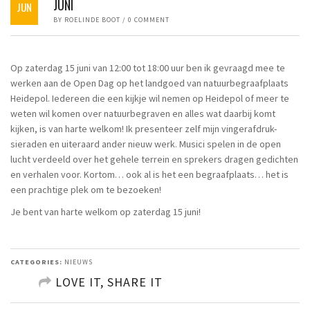
JUNI
JUN
BY
ROELINDE BOOT
/
0 COMMENT
Op zaterdag 15 juni van 12:00 tot 18:00 uur ben ik gevraagd mee te
werken aan de Open Dag op het landgoed van natuurbegraafplaats
Heidepol. Iedereen die een kijkje wil nemen op Heidepol of meer te
weten wil komen over natuurbegraven en alles wat daarbij komt
kijken, is van harte welkom! Ik presenteer zelf mijn vingerafdruk-
sieraden en uiteraard ander nieuw werk. Musici spelen in de open
lucht verdeeld over het gehele terrein en sprekers dragen gedichten
en verhalen voor. Kortom… ook al is het een begraafplaats… het is
een prachtige plek om te bezoeken!
Je bent van harte welkom op zaterdag 15 juni!
CATEGORIES:
NIEUWS
LOVE IT, SHARE IT