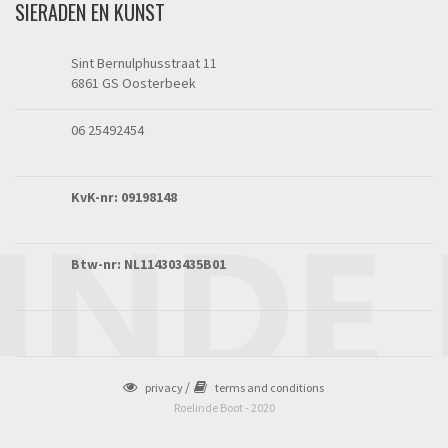
SIERADEN EN KUNST
Sint Bernulphusstraat 11
6861 GS Oosterbeek
06 25492454
KvK-nr: 09198148
Btw-nr: NL114303435B01
privacy
terms and conditions
Roelinde Boot - 2020