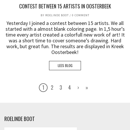
CONTEST BETWEEN 15 ARTISTS IN OOSTERBEEK
BY
ROELINDE BOOT
/
0 COMMENT
Yesterday I joined a contest between 15 artists. We all
started with a almost blank coloring page. In 1,5 hour’s
time every artist created a colorfull new work of art! It
was a short time to cover someone’s drawing. Hard
work, but great fun. The results are displayed in Kreek
Oosterbeek!
LEES BLOG
1
2
3
4
›
»
ROELINDE BOOT